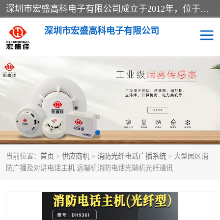
深圳市宏盛高科电子有限公司成立于2012年，位于深圳市龙华区福城街道。公司专注于安防设备、消防设备、电子设备及报警器的研发与销售，同时涉及气体检测仪器仪表及周边电子材料。业务涵盖国内贸易、进出口、安全消防金属制品制造、特种劳动防护用品生产及多种专用仪器设备制造，致力于提供全面的安全与环境监测解决方案。
深圳市宏盛高科电子有限公司
家用可燃气体报警器
感烟火灾探测器
防爆火灾报警设备
消防应急广播系统
工业气体检测仪
感温火灾探测器
当前位置：
首页
>
供应商机
>
消防光纤电话广播系统
> 大型园区消
水浸传感器
消防火灾自动报警系统
防广播及对讲电话主机 远端机消防电话光端机光纤通讯
消防火灾自动报警系统
温湿度传感器
消防光纤电话广播系统
RS485传感器