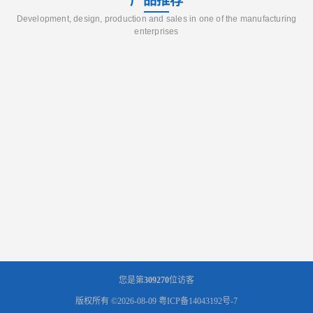
产品推荐
Development, design, production and sales in one of the manufacturing
enterprises
您是第
309270
位访客
版权所有 ©2026-08-09
粤ICP备14043192号-7