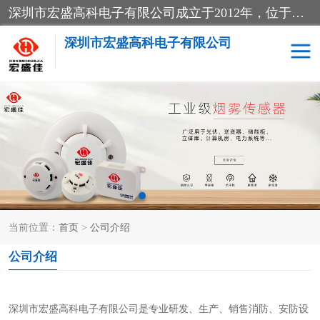
深圳市宏盛高科电子有限公司成立于2012年，位于深圳市龙华区福城街道。公司专注于安防设备、消防设备、电子设备及报警器的研发与销售，同时涉及气体检测仪器仪表及周边电子材料。业务涵盖国内贸易、进出口、安全消防金属制品制造、特种劳动防护用品生产及多种专用仪器设备制造，致力于提供全面的安全与环境监测解决方案。
深圳市宏盛高科电子有限公司
家用可燃气体报警器
感烟火灾探测器
防爆火灾报警设备
消防应急广播系统
工业气体检测仪
感温火灾探测器
当前位置：
首页
>
公司介绍
水浸传感器
消防火灾自动报警系统
公司介绍
消防火灾自动报警系统
温湿度传感器
消防光纤电话广播系统
RS485传感器
深圳市宏盛高科电子有限公司是专业研发、生产、销售消防、安防设