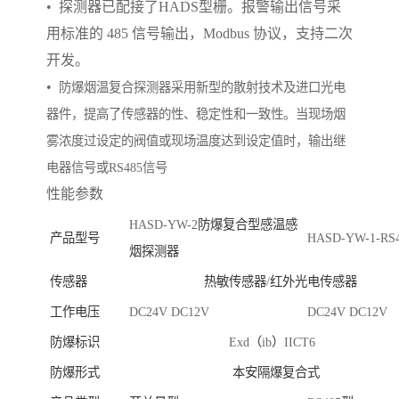
•
探测器已配接了
HADS
型栅。报警输出信号采
用标准的
485
信号输出，
Modbus
协议，支持二次
开发。
•
防爆烟温复合探测器采用新型的散射技术及进口光电
器件，提高了传感器的性、稳定性和一致性。当现场烟
雾浓度过设定的阀值或现场温度达到设定值时，输出继
电器信号或
RS485
信号
性能参数
HASD-YW-2
防爆复合型感温感
产品型号
HASD-YW-1-RS
烟探测器
传感器
热敏传感器
/
红外光电传感器
工作电压
DC24V DC12V
DC24V DC12V
防爆标识
Exd
（
ib
）
IICT6
防爆形式
本安隔爆复合式