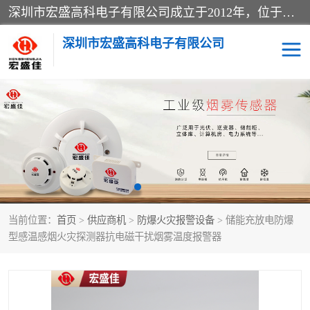
深圳市宏盛高科电子有限公司成立于2012年，位于深圳市龙华区福城街道。公司专注于安防设备、消防设备、电子设备及报警器的研发与销售，同时涉及气体检测仪器仪表及周边电子材料。业务涵盖国内贸易、进出口、安全消防金属制品制造、特种劳动防护用品生产及多种专用仪器设备制造，致力于提供全面的安全与环境监测解决方案。
深圳市宏盛高科电子有限公司
家用可燃气体报警器
感烟火灾探测器
防爆火灾报警设备
消防应急广播系统
工业气体检测仪
感温火灾探测器
当前位置：
首页
>
供应商机
>
防爆火灾报警设备
> 储能充放电防爆
水浸传感器
消防火灾自动报警系统
型感温感烟火灾探测器抗电磁干扰烟雾温度报警器
消防火灾自动报警系统
温湿度传感器
消防光纤电话广播系统
RS485传感器