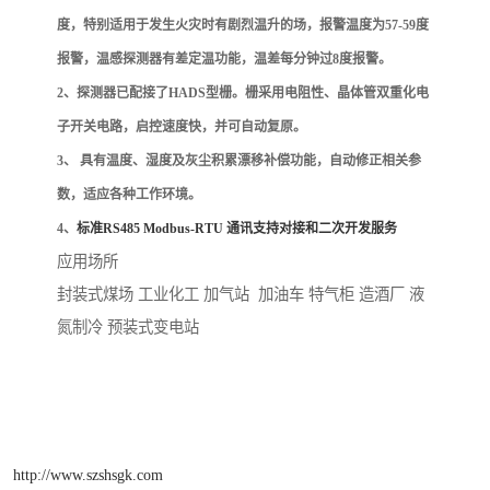
度，特别适用于发生火灾时有剧烈温升的场，报警温度为
57-59
度
报警，温感探测器有差定温功能，温差每分钟过
8
度报警。
2、
探测器已配接了
HADS
型栅。栅采用电阻性、晶体管双重化电
子开关电路，启控速度快，并可自动复原。
3、
具有温度、湿度及灰尘积累漂移补偿功能，自动修正相关参
数，适应各种工作环境。
4、
标准
RS485 Modbus-RTU
通讯支持对接和二次开发服务
应用场所
封装式煤场 工业化工 加气站
加油车 特气柜 造酒厂 液
氮制冷 预装式变电站
http://www.szshsgk.com