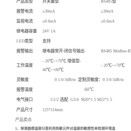
产品类型
开关量型
RS485
型
报警电流
≤
30mA
≤
30mA
监视电流
≤
0.6mA
≤
0.6mA
继电器容量
24V 1A
LED
类型
支持
报警输出
继电器常开
/
闭信号输出
RS485 Modbus-
- 20
℃
~+70
℃
增值型
-
工作温度
- 20
℃
~+70
℃
40
℃
~+80
℃
灵敏度
0.1-0.3dB/m
定制灵敏度：
0.3-0.5dB/m
60℃
报警温度
电气接口
G1/2
选配
G3/4 M20*1.5 M22*1.5
产品尺寸
125*114mm
产品卖点
1、
探测器感温部分是利用热敏元件对温度的敏感性来检测环境温