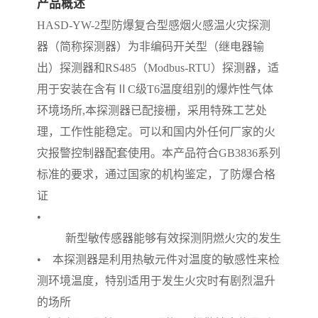
产品概述
HASD-YW-2
型防爆复合型感烟火感温火灾探测
器（简称探测器）为非编码开关型（继电器输
出）探测器和
RS485
（
Modbus-RTU
）探测器，适
用于安装在含有Ⅱ
C
级
T6
温度组别的爆炸性气体
环境场所
,
本探测器已配接栅，采用特殊工艺处
理，工作性能稳定。可以和国内外任何厂家的火
灾报警控制器配套使用。本产品符合
GB3836
系列
标准的要求，通过国家的机构鉴定，了防爆合格
证
•
新型敏传感器能够有效探测阴燃火灾的发生
•
本探测器是利用热敏元件对温度的敏感性来检
测环境温度，特别适用于发生火灾时有剧烈温升
的场所