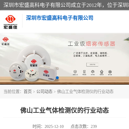
深圳市宏盛高科电子有限公司
家用可燃气体报警器
防爆火灾报警设备
工业气体检测仪
当前位置：
首页
>
公司动态
> 佛山工业气体检测仪的行业动态
水浸传感器
消防火灾自动报警系统
佛山工业气体检测仪的行业动态
消防光纤电话广播系统
时间：2025-12-10
点击次数：239