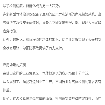
除了检测精度，智能化成为另一大趋势。
许多新型气体检测仪配备了直观的显示屏和清晰的声光报警系统，当
气体浓度超过安全阈值时，设备会立即发出警报，提示现场人员采取
应急措施。
此外，数据记录和远程监控功能的加入，使企业能够实现全天候的安
全状态跟踪，为预防事故提供了有力支持。
应用场景的拓展
在佛山这样的工业集聚区，气体检测仪的应用场景十分广泛。
从金属加工、陶瓷制造到化工生产，不同行业对气体检测的需求各有
侧重。
例如，在涉及易燃易爆气体的场所，检测仪需要具备防爆特性；而在