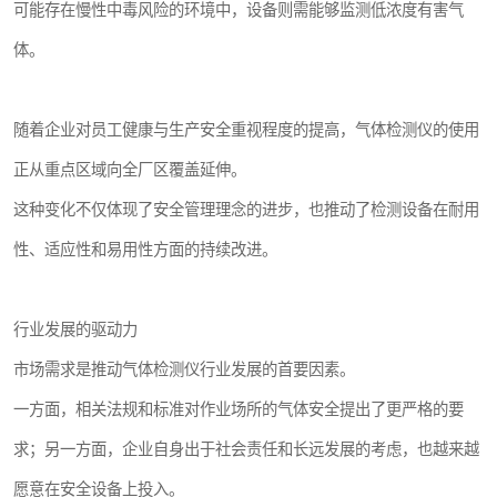
可能存在慢性中毒风险的环境中，设备则需能够监测低浓度有害气
体。
随着企业对员工健康与生产安全重视程度的提高，气体检测仪的使用
正从重点区域向全厂区覆盖延伸。
这种变化不仅体现了安全管理理念的进步，也推动了检测设备在耐用
性、适应性和易用性方面的持续改进。
行业发展的驱动力
市场需求是推动气体检测仪行业发展的首要因素。
一方面，相关法规和标准对作业场所的气体安全提出了更严格的要
求；另一方面，企业自身出于社会责任和长远发展的考虑，也越来越
愿意在安全设备上投入。