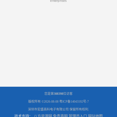
enterprises
您是第
308398
位访客
版权所有 ©2026-08-08
粤ICP备14043192号-7
深圳市宏盛高科电子有限公司
保留所有权利.
技术支持：
八方资源网
免责声明
管理员入口
网站地图