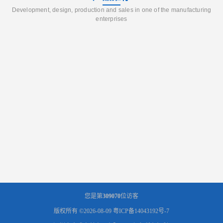
Development, design, production and sales in one of the manufacturing
enterprises
您是第
309070
位访客
版权所有 ©2026-08-09
粤ICP备14043192号-7