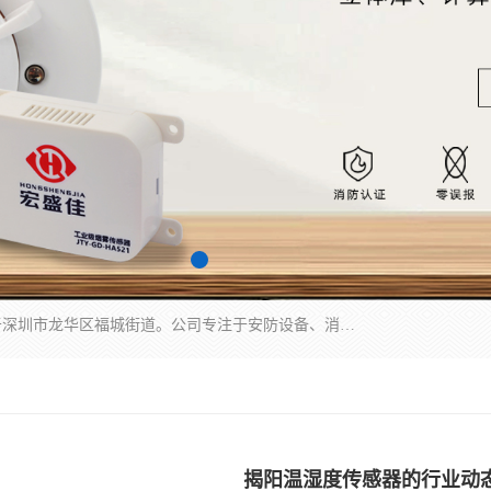
深圳市宏盛高科电子有限公司成立于2012年，位于深圳市龙华区福城街道。公司专注于安防设备、消防设备、电子设备及报警器的研发与销售，同时涉及气体检测仪器仪表及周边电子材料。业务涵盖国内贸易、进出口、安全消防金属制品制造、特种劳动防护用品生产及多种专用仪器设备制造，致力于提供全面的安全与环境监测解决方案。
揭阳温湿度传感器的行业动