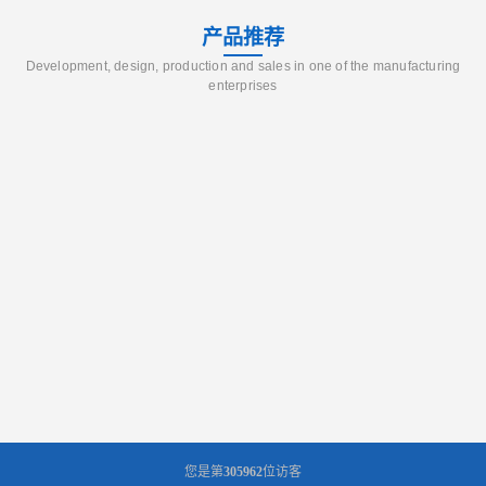
产品推荐
Development, design, production and sales in one of the manufacturing
enterprises
您是第
305962
位访客