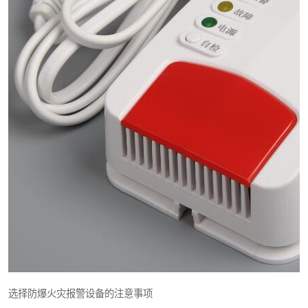
选择防爆火灾报警设备的注意事项